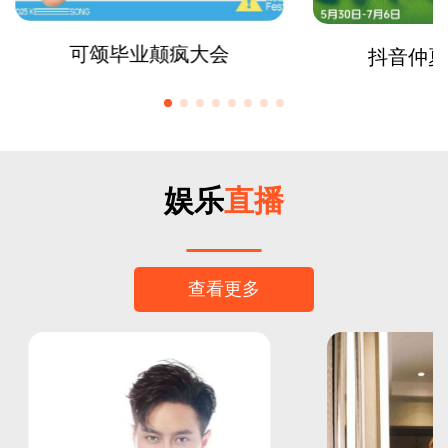
可颂毕业颠疯大会
抖音仲夏
娱乐
直播
查看更多